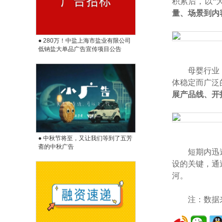
积累后，
以“
量、场景到内
● 280万！中盐上海市盐业有限公司
低钠盐大单品广告宣传项目公告
母婴行业
体稳定而广泛
展产品线、开
● 中秋节将至，又让我们等到了五芳
斋的中秋广告
短期内迅
设的关键，通
河。
注：数据