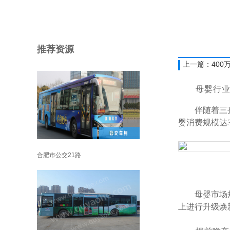
推荐资源
好友
分享到：
上一篇：400
母婴行
伴随着三
婴消费规模达3
合肥市公交21路
母婴市场
上进行升级焕