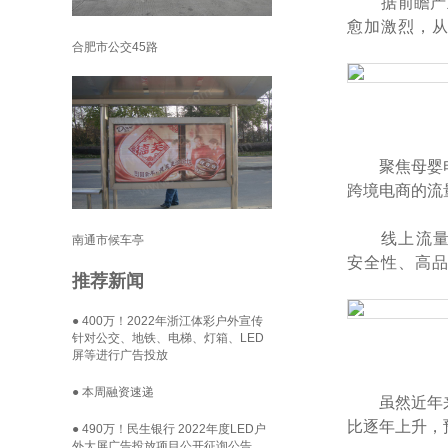
据
前瞻产
愈加激烈，
合肥市公交45路
聚焦母婴
跨境电商的流
线上流
南通市候车亭
安全性、高品
推荐新闻
● 400万！2022年浙江体彩户外宣传
针对公交、地铁、电梯、灯箱、LED
屏等进行广告投放
● 本周融资速递
虽然近年
比逐年上升，预
● 490万！民生银行 2022年度LED户
外大屏广告投放项目公开征询公告