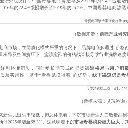
业研究院统计，
中国母婴电商渗透率从2011年的3.4%迅速增
从
2016年的22.4%缓慢增长至2019年的25.2%。
中国母婴电商渗透
（数据来源：前瞻产业研究
电商市场，在同质化模式严重的情况下，品牌电商多通过“价格
量稀释及空间挤压下，愈演愈烈的价格战直接导致行业洗牌速度
量红利逐渐消失，同时受长期形成的母婴
渠道格局
与
用户消
质及实用性，基于“看得见摸得着”的优势，
线下渠道仍是母
（数据来源：艾瑞咨询
来新生儿出生率较低，但总体来看，下沉市场新生人口数量占到整
计2025年增至68.3%。这意味着
下沉市场母婴消费潜力巨大
，