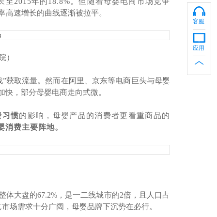
长至2015年的18.8%。但随着母婴电商市场竞争
率
高速增长的曲线逐渐被拉平
。
客服
应用
院）
战”获取流量。然而在阿里、京东等电商巨头与母婴
加快，部分母婴电商走向式微。
费习惯
的影响，母婴产品的消费者更看重商品的
婴消费主要阵地。
）
体大盘的67.2%，是一二线城市的2倍，且人口占
其市场需求十分广阔，母婴品牌下沉势在必行。