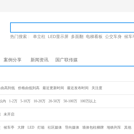
热门搜索 :
单立柱
LED显示屏
多面翻
电梯看板
公交车身
候车
案例分享
新闻资讯
国广联传媒
格由高到低
价格由低到高
最近更新时间
最近发布时间
关注度
以内
1-2万
5-10万
10-20万
20-50万
50-100万
100万以上
启
未开启
交
候车亭
大牌
LED
灯箱
社区媒体
导向媒体
墙体包柱梯牌
地铁列车
其他