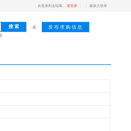
欢迎来到去吆喝，
请登录
媒体主登录
发 布 求 购 信 息
或
亭