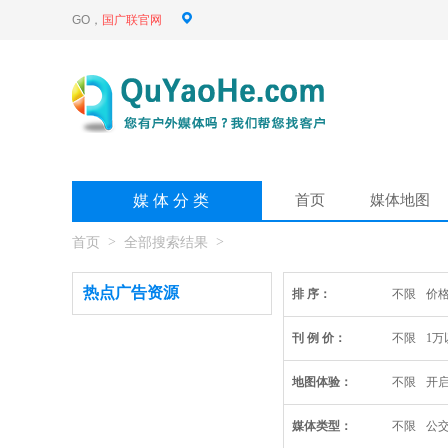
GO，
国广联官网
首页
媒体地图
媒 体 分 类
>
>
首页
全部搜索结果
热点广告资源
排 序：
不限
价
刊 例 价：
不限
1万
地图体验：
不限
开
媒体类型：
不限
公