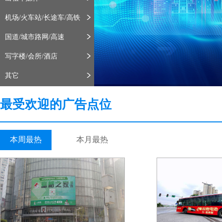
机场/火车站/长途车/高铁
国道/城市路网/高速
写字楼/会所/酒店
其它
最受欢迎的广告点位
本周最热
本月最热