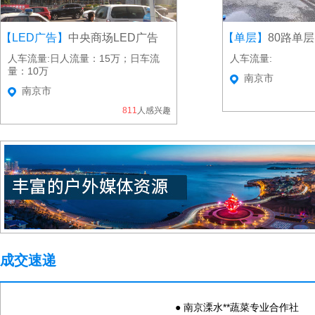
【LED广告】
中央商场LED广告
【单层】
80路单层
人车流量:日人流量：15万；日车流
人车流量:
量：10万
南京市
南京市
811
人感兴趣
成交速递
● 南京溧水**蔬菜专业合作社