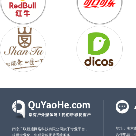
● 扬州茂源**科技有限公司
● 吉林森工**泉阳泉有限公司
● 长春天地**络科技服务有限公
● 福建运通**汽车服务有限公司
● 江苏德胜**股份有限公司
● 厦门有谱**文化传媒有限公司
● 扬州天堑**设计有限公司
● 深圳市鸿**子材料有限公司
● 内蒙古亿**中农销售公司
● 榆林市四**殖专业合作社
● 南京溧水**茶叶专业合作社
● 双飞弹簧**有限公司
● 宁波市寰**鹏国际贸易有限公
● 锦丰绿色**食品有限公司
● 武汉华中**建筑工程有限公司
● 厦门伯得**览服务有限公司
地址：南京市
南京广联新通网络科技有限公司旗下专业平台，
合作电话：4000
提供专业化、集成化的优质系统服务。