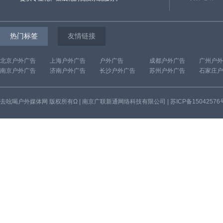
● 深圳新协**康管理有限公司
● 北京鑫态**科技有限公司
● 合肥鸿强**科技有限公司
热门标签
友情链接
● 上海康厦**科技有限公司
● 福建运通**汽车服务有限公司
北京户外广告
上海户外广告
户外广告
成都户外广告
广州户外
南京户外广告
济南户外广告
长沙户外广告
苏州户外广告
石家庄户
● 武汉鹏恒**印务有限公司
● 武汉大好**旅游发展有限公司
● 天嘉智能**制造江苏股份有限
去吆喝户外媒体网 版权所有Ω | 南京广联新通网络科技有限公司 |
苏ICP备15042576
● 深圳市金**电子设备有限公司
● 扬州牙刷**
● 上海欧宗**有限公司
● 深圳市金**电子设备有限公司
● 江苏百威**源有限公司
● 南京爱同**装饰设计工程有限
● 武汉晋源**有限公司
● 厦门夏珆**境科技有限公司