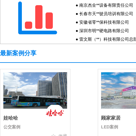
● 南京杰全**设备有限责任公司
● 长春市天**驶员培训有限公司
● 安徽省零**保科技有限公司
● 深圳市明**硬电路有限公司
● 雷文斯（**）科技有限公司总
● 厦门夏珆**境科技有限公司
最新案例分享
● 厦门伯得**览服务有限公司
● 宝应县宏**子陶瓷公司
● 深圳市中**科技有限责任公司
● 上海嘉墅**装饰工程有限公司
● 扬州格律**器有限公司
● 厦门有谱**文化传媒有限公司
● 乾桢智能**（上海）有限公司
● 厦门东华**装有限公司
娃哈哈
顾家家居
● 武汉市金**农业科技发展有限
公交案例
LED案例
● 星宇电子**波）有限公司