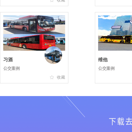
收藏
● 深圳市明**硬电路有限公司
● 徐州福瑞**冷设备有限公司
● 厦门金仕**属有限公司
● 吉林森工**泉阳泉有限公司
● 宁波方兴**子配送有限公司
● 上海山自**有限公司
● 南京溧水**茶叶专业合作社
● 厦门办厦**飞达电子科技有限
习酒
维他
● 上海山自**有限公司
公交案例
公交案例
● 高淳县桠**华水草栽培专业合
收藏
● 江苏杰隆**线有限公司
● 合肥目知**传媒有限公司
● 南京园家**材有限公司
● 上海艺向**工程设计有限公司
● 深圳市中**科技有限责任公司
● 武汉金禾**电子商务公司